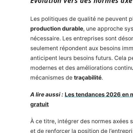
Évolution vers des normes axé
Les politiques de qualité ne peuvent pl
production durable
, une approche sys
nécessaire. Les entreprises sont déso
seulement répondent aux besoins im
anticipent leurs besoins futurs. Cela 
modernes et des améliorations continue
mécanismes de
traçabilité
.
A lire aussi :
Les tendances 2026 en mat
gratuit
À ce titre, intégrer des normes axées s
et de renforcer la position de l’entrep