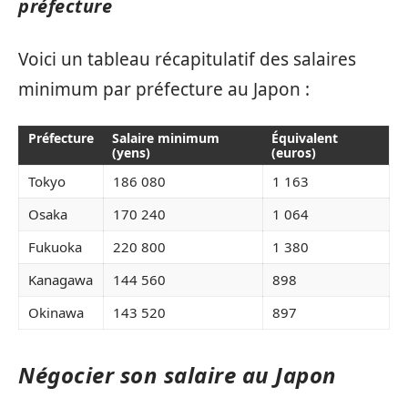
préfecture
Voici un tableau récapitulatif des salaires
minimum par préfecture au Japon :
Préfecture
Salaire minimum
Équivalent
(yens)
(euros)
Tokyo
186 080
1 163
Osaka
170 240
1 064
Fukuoka
220 800
1 380
Kanagawa
144 560
898
Okinawa
143 520
897
Négocier son salaire au Japon